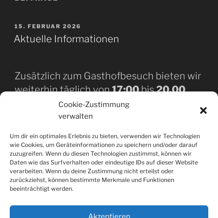
VERÖFFENTLICHT
15. FEBRUAR 2026
AM
Aktuelle Informationen
Zusätzlich zum Gasthofbesuch bieten wir
weiterhin täglich von
17:00
bis
20.00
Uhr
und Sonn und Feiertage von
11:00
Cookie-Zustimmung
bis
13:30
Uhr und
17:30
Uhr bis
20.00
verwalten
Uhr
einen Abholservice nach
Um dir ein optimales Erlebnis zu bieten, verwenden wir Technologien
telefonischer Bestellung an.
wie Cookies, um Geräteinformationen zu speichern und/oder darauf
zuzugreifen. Wenn du diesen Technologien zustimmst, können wir
Daten wie das Surfverhalten oder eindeutige IDs auf dieser Website
Neu: Jeden Montag von 17.00 bis 20.00 Uhr
verarbeiten. Wenn du deine Zustimmung nicht erteilst oder
Currywurst Abend!!
zurückziehst, können bestimmte Merkmale und Funktionen
statt 9,40 Euro Nur 6,40 Euro
beeinträchtigt werden.
wie üblich mit großer Currywurst und Pommes
Akzeptieren