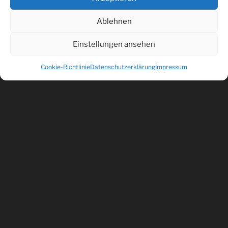
Jeden Dienstag von 17:00 bis 20.00 Uhr
Schnitzelabend ,
Ablehnen
an jeden Dienstag und Sonn- und Feiertage mit
Salatbuffet!!!
Einstellungen ansehen
*******************************************************
Cookie-Richtlinie
Datenschutzerklärung
Impressum
**************************
Wir suchen
Koch´in M/W/D
auf 556 Euro bzw. 18/20 Std. Woche,
Bewerbungen schriftlich oder telefonisch unter
08724-313
*******************************************************
*************************
Jetzt schon einen herzlichen Dank für Ihre Treue, und